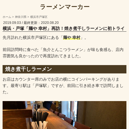
ラーメンマーカー
ホーム
神奈川県
横浜市戸塚区
2019.09.03
/ 最終更新：2020.08.20
横浜・戸塚「麺や 幸村」再訪！焼き煮干しラーメンに初トライ
先月訪れた横浜市戸塚区にある「
麺や 幸村
」。
前回訪問時に食べた「魚介とんこつラーメン」が味も食感も、店内
雰囲気も良かったので再度訪れてきました。
焼き煮干しラーメン
お店はカウンター席のみでお店の横にコインパーキングがありま
す。最寄り駅は「戸塚駅」ですが、前回に引き続き車で訪問しまし
た。