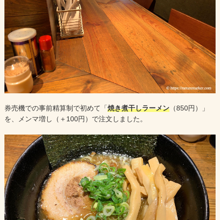
券売機での事前精算制で初めて「
焼き煮干しラーメン
（850円）」
を、メンマ増し（＋100円）で注文しました。