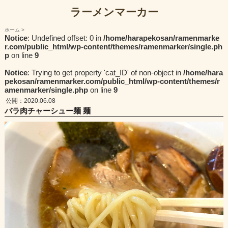
ラーメンマーカー
ホーム
Notice
: Undefined offset: 0 in
/home/harapekosan/ramenmarke
r.com/public_html/wp-content/themes/ramenmarker/single.ph
p
on line
9
Notice
: Trying to get property 'cat_ID' of non-object in
/home/hara
pekosan/ramenmarker.com/public_html/wp-content/themes/r
amenmarker/single.php
on line
9
公開：2020.06.08
バラ肉チャーシュー麺 麺