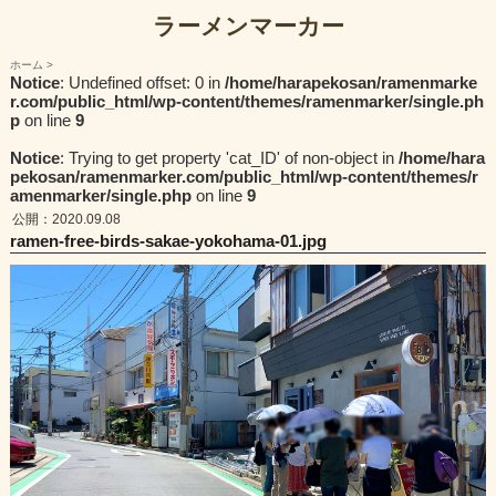
ラーメンマーカー
ホーム
Notice
: Undefined offset: 0 in
/home/harapekosan/ramenmarke
r.com/public_html/wp-content/themes/ramenmarker/single.ph
p
on line
9
Notice
: Trying to get property 'cat_ID' of non-object in
/home/hara
pekosan/ramenmarker.com/public_html/wp-content/themes/r
amenmarker/single.php
on line
9
公開：2020.09.08
ramen-free-birds-sakae-yokohama-01.jpg