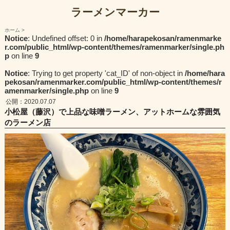
ラーメンマーカー
ホーム
Notice
: Undefined offset: 0 in
/home/harapekosan/ramenmarke
r.com/public_html/wp-content/themes/ramenmarker/single.ph
p
on line
9
Notice
: Trying to get property 'cat_ID' of non-object in
/home/hara
pekosan/ramenmarker.com/public_html/wp-content/themes/r
amenmarker/single.php
on line
9
公開：2020.07.07
小松屋（藤沢）で上品な味噌ラーメン、アットホームな雰囲気
のラーメン店