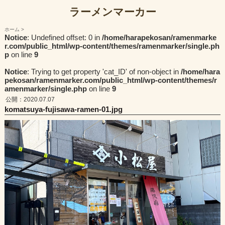
ラーメンマーカー
ホーム
Notice
: Undefined offset: 0 in
/home/harapekosan/ramenmarke
r.com/public_html/wp-content/themes/ramenmarker/single.ph
p
on line
9
Notice
: Trying to get property 'cat_ID' of non-object in
/home/hara
pekosan/ramenmarker.com/public_html/wp-content/themes/r
amenmarker/single.php
on line
9
公開：2020.07.07
komatsuya-fujisawa-ramen-01.jpg