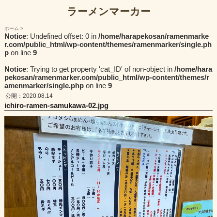
ラーメンマーカー
ホーム
Notice
: Undefined offset: 0 in
/home/harapekosan/ramenmarke
r.com/public_html/wp-content/themes/ramenmarker/single.ph
p
on line
9
Notice
: Trying to get property 'cat_ID' of non-object in
/home/hara
pekosan/ramenmarker.com/public_html/wp-content/themes/r
amenmarker/single.php
on line
9
公開：2020.08.14
ichiro-ramen-samukawa-02.jpg