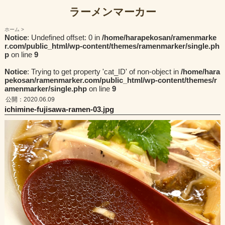
ラーメンマーカー
ホーム
Notice
: Undefined offset: 0 in
/home/harapekosan/ramenmarke
r.com/public_html/wp-content/themes/ramenmarker/single.ph
p
on line
9
Notice
: Trying to get property 'cat_ID' of non-object in
/home/hara
pekosan/ramenmarker.com/public_html/wp-content/themes/r
amenmarker/single.php
on line
9
公開：2020.06.09
ichimine-fujisawa-ramen-03.jpg