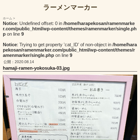
ラーメンマーカー
ホーム
Notice
: Undefined offset: 0 in
/home/harapekosan/ramenmarke
r.com/public_html/wp-content/themes/ramenmarker/single.ph
p
on line
9
Notice
: Trying to get property 'cat_ID' of non-object in
/home/hara
pekosan/ramenmarker.com/public_html/wp-content/themes/r
amenmarker/single.php
on line
9
公開：2020.08.14
hamaji-ramen-yokosuka-03.jpg