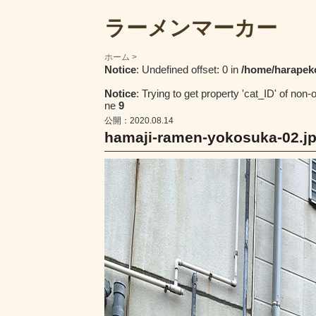
ラーメンマーカー
ホーム
Notice
: Undefined offset: 0 in
/home/harapek
Notice
: Trying to get property 'cat_ID' of non-
ne
9
公開：2020.08.14
hamaji-ramen-yokosuka-02.j