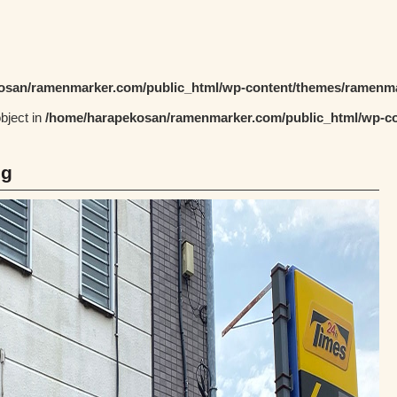
osan/ramenmarker.com/public_html/wp-content/themes/ramenma
object in
/home/harapekosan/ramenmarker.com/public_html/wp-co
pg