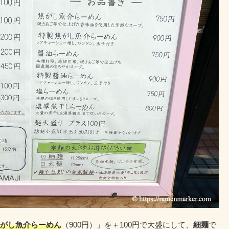
がし魚介らーめん
（900円）」を＋100円で大盛にして、
細麺
で