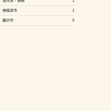
湯河原・箱根
1
相模原市
1
藤沢市
5